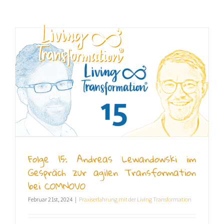
Zum
Inhalt
springen
DE
Folge 15: Andreas Lewandowski im
Gespräch zur agilen Transformation
bei COMNOVO
Februar 21st, 2024
|
Praxiserfahrung mit der Living Transformation