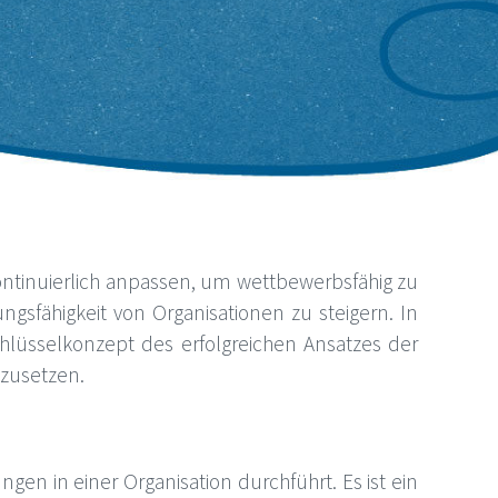
ntinuierlich anpassen, um wettbewerbsfähig zu
ngsfähigkeit von Organisationen zu steigern. In
chlüsselkonzept des erfolgreichen Ansatzes der
mzusetzen.
en in einer Organisation durchführt. Es ist ein