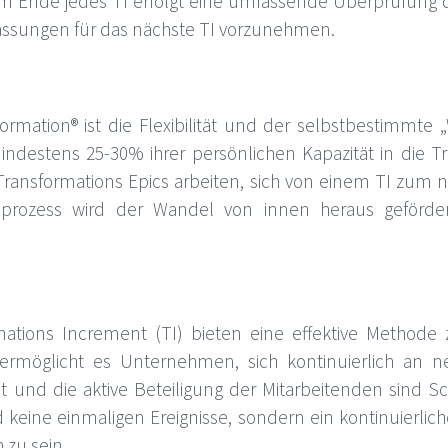
Ende jedes TI erfolgt eine umfassende Überprüfung der
assungen für das nächste TI vorzunehmen.
rmation® ist die Flexibilität und der selbstbestimmte „
mindestens 25-30% ihrer persönlichen Kapazität in die 
 Transformations Epics arbeiten, sich von einem TI zum
sprozess wird der Wandel von innen heraus geförder
mations Increment (TI) bieten eine effektive Method
tz ermöglicht es Unternehmen, sich kontinuierlich an
tät und die aktive Beteiligung der Mitarbeitenden sind 
ine einmaligen Ereignisse, sondern ein kontinuierliche
 zu sein.