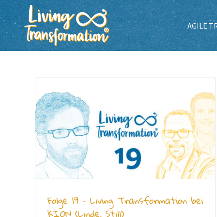
Zum
Inhalt
AGILE 
springen
Folge 19 – Living Transformation bei
KION (Linde, Still)